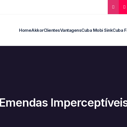
Home
Akkor
Clientes
Vantagens
Cuba Mobi Sink
Cuba F
Emendas Imperceptívei