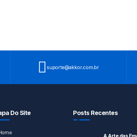
suporte@akkor.com.br
pa Do Site
Posts Recentes
Home
A Arte das E